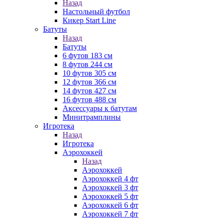
Назад
Настольный футбол
Кикер Start Line
Батуты
Назад
Батуты
6 футов 183 см
8 футов 244 см
10 футов 305 см
12 футов 366 см
14 футов 427 см
16 футов 488 см
Аксессуары к батутам
Минитрамплины
Игротека
Назад
Игротека
Аэрохоккей
Назад
Аэрохоккей
Аэрохоккей 4 фт
Аэрохоккей 3 фт
Аэрохоккей 5 фт
Аэрохоккей 6 фт
Аэрохоккей 7 фт