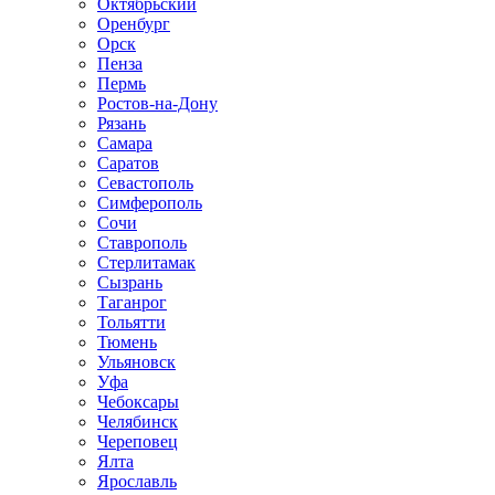
Октябрьский
Оренбург
Орск
Пенза
Пермь
Ростов-на-Дону
Рязань
Самара
Саратов
Севастополь
Симферополь
Сочи
Ставрополь
Стерлитамак
Сызрань
Таганрог
Тольятти
Тюмень
Ульяновск
Уфа
Чебоксары
Челябинск
Череповец
Ялта
Ярославль