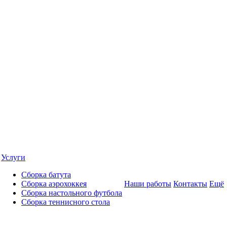
Услуги
Сборка батута
Сборка аэрохоккея
Наши работы
Контакты
Ещё
Сборка настольного футбола
Сборка теннисного стола