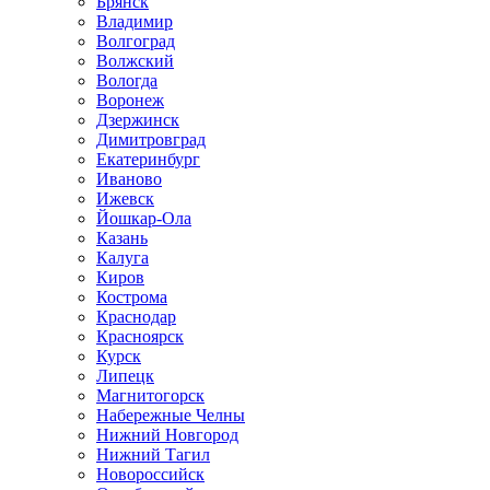
Брянск
Владимир
Волгоград
Волжский
Вологда
Воронеж
Дзержинск
Димитровград
Екатеринбург
Иваново
Ижевск
Йошкар-Ола
Казань
Калуга
Киров
Кострома
Краснодар
Красноярск
Курск
Липецк
Магнитогорск
Набережные Челны
Нижний Новгород
Нижний Тагил
Новороссийск