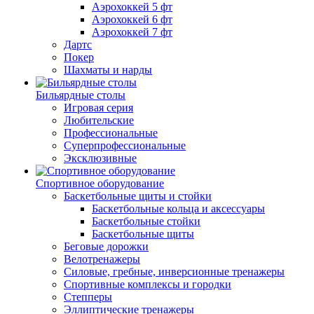
Аэрохоккей 5 фт
Аэрохоккей 6 фт
Аэрохоккей 7 фт
Дартс
Покер
Шахматы и нарды
Бильярдные столы
Игровая серия
Любительские
Профессиональные
Суперпрофессиональные
Эксклюзивные
Спортивное оборудование
Баскетбольные щиты и стойки
Баскетбольные кольца и аксессуары
Баскетбольные стойки
Баскетбольные щиты
Беговые дорожки
Велотренажеры
Силовые, гребные, инверсионные тренажеры
Спортивные комплексы и городки
Степперы
Эллиптические тренажеры