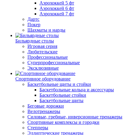
Аэрохоккей 5 фт
Аэрохоккей 6 фт
Аэрохоккей 7 фт
Дартс
Покер
Шахматы и нарды
Бильярдные столы
Игровая серия
Любительские
Профессиональные
Суперпрофессиональные
Эксклюзивные
Спортивное оборудование
Баскетбольные щиты и стойки
Баскетбольные кольца и аксессуары
Баскетбольные стойки
Баскетбольные щиты
Беговые дорожки
Велотренажеры
Силовые, гребные, инверсионные тренажеры
Спортивные комплексы и городки
Степперы
Эллиптические тренажеры