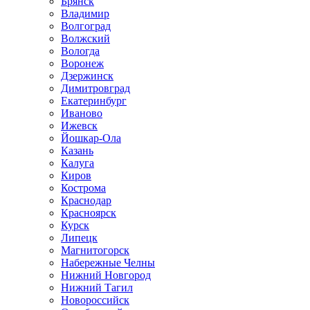
Брянск
Владимир
Волгоград
Волжский
Вологда
Воронеж
Дзержинск
Димитровград
Екатеринбург
Иваново
Ижевск
Йошкар-Ола
Казань
Калуга
Киров
Кострома
Краснодар
Красноярск
Курск
Липецк
Магнитогорск
Набережные Челны
Нижний Новгород
Нижний Тагил
Новороссийск