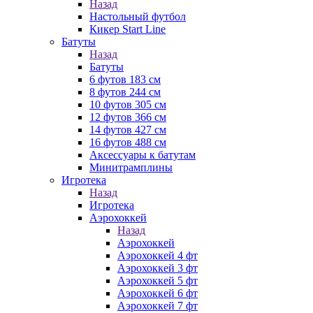
Назад
Настольный футбол
Кикер Start Line
Батуты
Назад
Батуты
6 футов 183 см
8 футов 244 см
10 футов 305 см
12 футов 366 см
14 футов 427 см
16 футов 488 см
Аксессуары к батутам
Минитрамплины
Игротека
Назад
Игротека
Аэрохоккей
Назад
Аэрохоккей
Аэрохоккей 4 фт
Аэрохоккей 3 фт
Аэрохоккей 5 фт
Аэрохоккей 6 фт
Аэрохоккей 7 фт