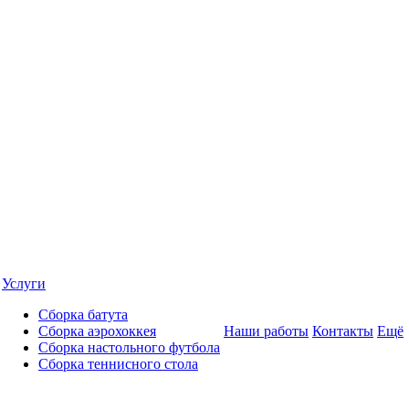
Услуги
Сборка батута
Сборка аэрохоккея
Наши работы
Контакты
Ещё
Сборка настольного футбола
Сборка теннисного стола