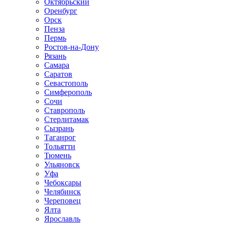
Октябрьский
Оренбург
Орск
Пенза
Пермь
Ростов-на-Дону
Рязань
Самара
Саратов
Севастополь
Симферополь
Сочи
Ставрополь
Стерлитамак
Сызрань
Таганрог
Тольятти
Тюмень
Ульяновск
Уфа
Чебоксары
Челябинск
Череповец
Ялта
Ярославль