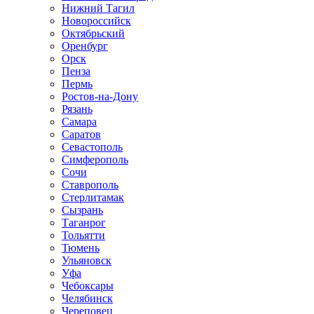
Нижний Тагил
Новороссийск
Октябрьский
Оренбург
Орск
Пенза
Пермь
Ростов-на-Дону
Рязань
Самара
Саратов
Севастополь
Симферополь
Сочи
Ставрополь
Стерлитамак
Сызрань
Таганрог
Тольятти
Тюмень
Ульяновск
Уфа
Чебоксары
Челябинск
Череповец