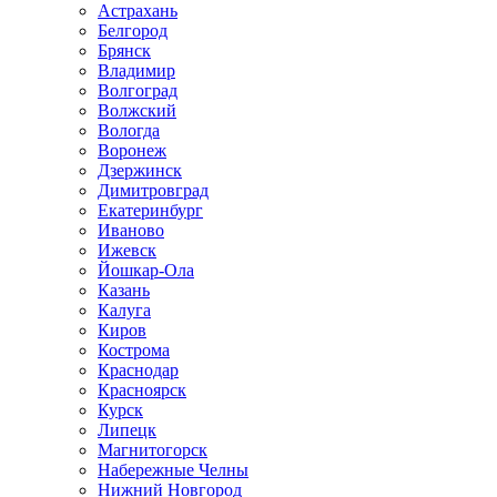
Астрахань
Белгород
Брянск
Владимир
Волгоград
Волжский
Вологда
Воронеж
Дзержинск
Димитровград
Екатеринбург
Иваново
Ижевск
Йошкар-Ола
Казань
Калуга
Киров
Кострома
Краснодар
Красноярск
Курск
Липецк
Магнитогорск
Набережные Челны
Нижний Новгород