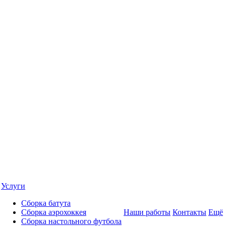
Услуги
Сборка батута
Сборка аэрохоккея
Наши работы
Контакты
Ещё
Сборка настольного футбола