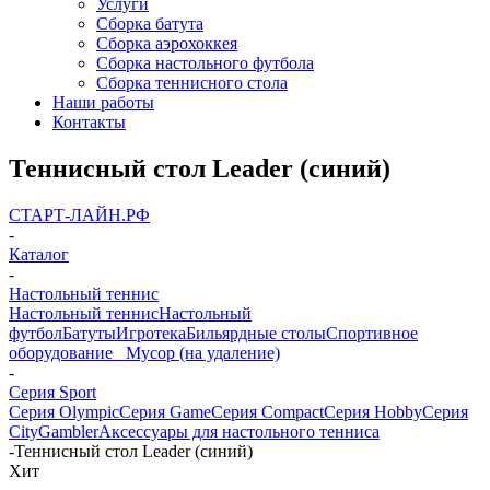
Услуги
Сборка батута
Сборка аэрохоккея
Сборка настольного футбола
Сборка теннисного стола
Наши работы
Контакты
Теннисный стол Leader (синий)
СТАРТ-ЛАЙН.РФ
-
Каталог
-
Настольный теннис
Настольный теннис
Настольный
футбол
Батуты
Игротека
Бильярдные столы
Спортивное
оборудование
_ Мусор (на удаление)
-
Серия Sport
Серия Olympic
Серия Game
Серия Compact
Серия Hobby
Серия
City
Gambler
Аксессуары для настольного тенниса
-
Теннисный стол Leader (синий)
Хит