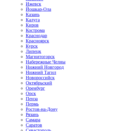
Ижевск
Йошкар-Ола
Казань
Калуга
Киров
Кострома
Краснодар
Красноярск
Курск
Липецк
Магнитогорск
Набережные Челны
Нижний Новгород
Нижний Тагил
Новороссийск
Октябрьский
Оренбург
Орск
Пенза
Пермь
Ростов-на-Дону
Рязань
Самара
Саратов
Севастополь