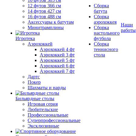
10 футов 305 см
12 футов 366 см
Сборка
14 футов 427 см
батута
16 футов 488 см
Сборка
Аксессуары к батутам
аэрохоккея
Наши
Минитрамплины
Сборка
работы
настольного
Игротека
футбола
Аэрохоккей
Сборка
Аэрохоккей 4 фт
теннисного
Аэрохоккей 3 фт
стола
Аэрохоккей 5 фт
Аэрохоккей 6 фт
Аэрохоккей 7 фт
Дартс
Покер
Шахматы и нарды
Бильярдные столы
Игровая серия
Любительские
Профессиональные
Суперпрофессиональные
Эксклюзивные