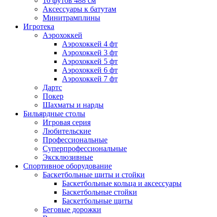
16 футов 488 см
Аксессуары к батутам
Минитрамплины
Игротека
Аэрохоккей
Аэрохоккей 4 фт
Аэрохоккей 3 фт
Аэрохоккей 5 фт
Аэрохоккей 6 фт
Аэрохоккей 7 фт
Дартс
Покер
Шахматы и нарды
Бильярдные столы
Игровая серия
Любительские
Профессиональные
Суперпрофессиональные
Эксклюзивные
Спортивное оборудование
Баскетбольные щиты и стойки
Баскетбольные кольца и аксессуары
Баскетбольные стойки
Баскетбольные щиты
Беговые дорожки