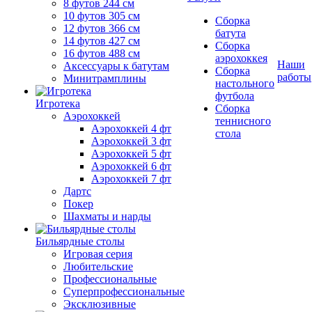
8 футов 244 см
10 футов 305 см
Сборка
12 футов 366 см
батута
14 футов 427 см
Сборка
16 футов 488 см
аэрохоккея
Наши
Аксессуары к батутам
Сборка
работы
Минитрамплины
настольного
футбола
Игротека
Сборка
Аэрохоккей
теннисного
Аэрохоккей 4 фт
стола
Аэрохоккей 3 фт
Аэрохоккей 5 фт
Аэрохоккей 6 фт
Аэрохоккей 7 фт
Дартс
Покер
Шахматы и нарды
Бильярдные столы
Игровая серия
Любительские
Профессиональные
Суперпрофессиональные
Эксклюзивные