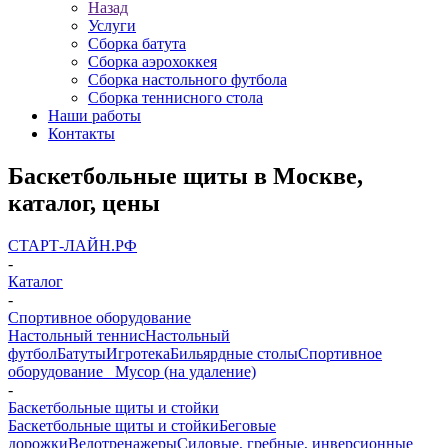
Назад
Услуги
Сборка батута
Сборка аэрохоккея
Сборка настольного футбола
Сборка теннисного стола
Наши работы
Контакты
Баскетбольные щиты в Москве,
каталог, цены
СТАРТ-ЛАЙН.РФ
-
Каталог
-
Спортивное оборудование
Настольный теннис
Настольный
футбол
Батуты
Игротека
Бильярдные столы
Спортивное
оборудование
_ Мусор (на удаление)
-
Баскетбольные щиты и стойки
Баскетбольные щиты и стойки
Беговые
дорожки
Велотренажеры
Силовые, гребные, инверсионные