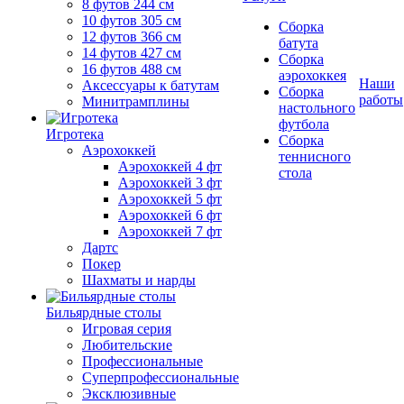
8 футов 244 см
10 футов 305 см
Сборка
12 футов 366 см
батута
14 футов 427 см
Сборка
16 футов 488 см
аэрохоккея
Наши
Аксессуары к батутам
Сборка
работы
Минитрамплины
настольного
футбола
Игротека
Сборка
Аэрохоккей
теннисного
Аэрохоккей 4 фт
стола
Аэрохоккей 3 фт
Аэрохоккей 5 фт
Аэрохоккей 6 фт
Аэрохоккей 7 фт
Дартс
Покер
Шахматы и нарды
Бильярдные столы
Игровая серия
Любительские
Профессиональные
Суперпрофессиональные
Эксклюзивные