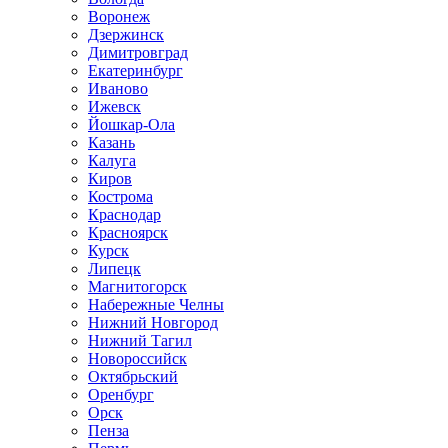
Воронеж
Дзержинск
Димитровград
Екатеринбург
Иваново
Ижевск
Йошкар-Ола
Казань
Калуга
Киров
Кострома
Краснодар
Красноярск
Курск
Липецк
Магнитогорск
Набережные Челны
Нижний Новгород
Нижний Тагил
Новороссийск
Октябрьский
Оренбург
Орск
Пенза