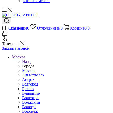
Уличная мебель
Сравнение
0
Отложенные
0
Корзина
0
0
Телефоны
Заказать звонок
Москва
Назад
Города
Москва
Альметьевск
Астрахань
Белгород
Брянск
Владимир
Волгоград
Волжский
Вологда
Воронеж