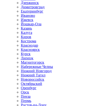
Дзержинск
Димитровград
Екатеринбург
Иваново
Ижевск
Йошкар-Ола
Казань
Калуга
Киров
Кострома
Краснодар
Красноярск
Курск
Липецк
Магнитогорск
Набережные Челны
Нижний Новгород
Нижний Тагил
Новороссийск
Октябрьский
Оренбург
Орск
Пенза
Пермь
Ростов-на-Дону