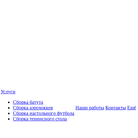
Услуги
Сборка батута
Сборка аэрохоккея
Наши работы
Контакты
Ещё
Сборка настольного футбола
Сборка теннисного стола