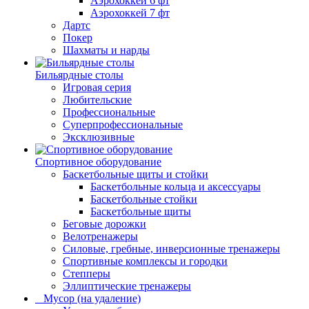
Аэрохоккей 6 фт
Аэрохоккей 7 фт
Дартс
Покер
Шахматы и нарды
Бильярдные столы
Игровая серия
Любительские
Профессиональные
Суперпрофессиональные
Эксклюзивные
Спортивное оборудование
Баскетбольные щиты и стойки
Баскетбольные кольца и аксессуары
Баскетбольные стойки
Баскетбольные щиты
Беговые дорожки
Велотренажеры
Силовые, гребные, инверсионные тренажеры
Спортивные комплексы и городки
Степперы
Эллиптические тренажеры
_ Мусор (на удаление)