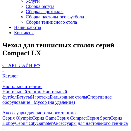
Услуги
Сборка батута
Сборка аэрохоккея
Сборка настольного футбола
Сборка теннисного стола
Наши работы
Контакты
Чехол для теннисных столов серий
Compact LX
СТАРТ-ЛАЙН.РФ
-
Каталог
-
Настольный теннис
Настольный теннис
Настольный
футбол
Батуты
Игротека
Бильярдные столы
Спортивное
оборудование
_ Мусор (на удаление)
-
Аксессуары для настольного тенниса
Серия Olympic
Серия Game
Серия Compact
Серия Sport
Серия
Hobby
Серия City
Gambler
Аксессуары для настольного тенниса
-