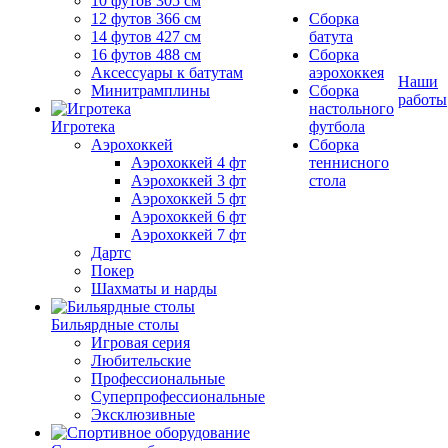
10 футов 305 см
12 футов 366 см
Сборка
14 футов 427 см
батута
16 футов 488 см
Сборка
Аксессуары к батутам
аэрохоккея
Наши
Минитрамплины
Сборка
работы
настольного
Игротека
футбола
Аэрохоккей
Сборка
Аэрохоккей 4 фт
теннисного
Аэрохоккей 3 фт
стола
Аэрохоккей 5 фт
Аэрохоккей 6 фт
Аэрохоккей 7 фт
Дартс
Покер
Шахматы и нарды
Бильярдные столы
Игровая серия
Любительские
Профессиональные
Суперпрофессиональные
Эксклюзивные