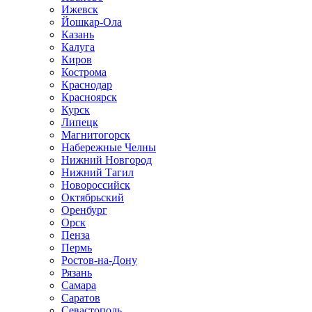
Ижевск
Йошкар-Ола
Казань
Калуга
Киров
Кострома
Краснодар
Красноярск
Курск
Липецк
Магнитогорск
Набережные Челны
Нижний Новгород
Нижний Тагил
Новороссийск
Октябрьский
Оренбург
Орск
Пенза
Пермь
Ростов-на-Дону
Рязань
Самара
Саратов
Севастополь