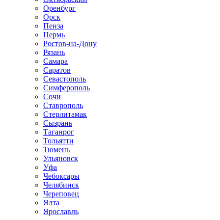
Оренбург
Орск
Пенза
Пермь
Ростов-на-Дону
Рязань
Самара
Саратов
Севастополь
Симферополь
Сочи
Ставрополь
Стерлитамак
Сызрань
Таганрог
Тольятти
Тюмень
Ульяновск
Уфа
Чебоксары
Челябинск
Череповец
Ялта
Ярославль