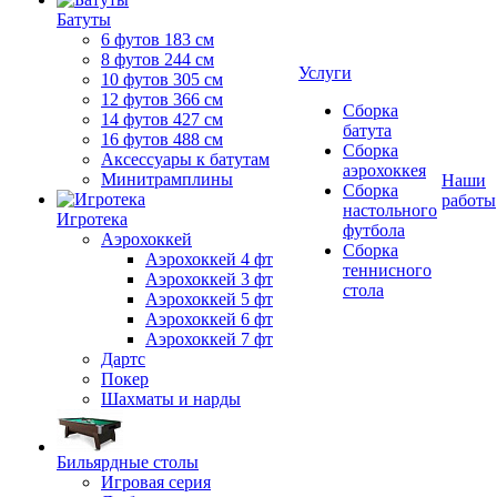
Батуты
6 футов 183 см
8 футов 244 см
Услуги
10 футов 305 см
12 футов 366 см
Сборка
14 футов 427 см
батута
16 футов 488 см
Сборка
Аксессуары к батутам
аэрохоккея
Минитрамплины
Наши
Сборка
работы
настольного
Игротека
футбола
Аэрохоккей
Сборка
Аэрохоккей 4 фт
теннисного
Аэрохоккей 3 фт
стола
Аэрохоккей 5 фт
Аэрохоккей 6 фт
Аэрохоккей 7 фт
Дартс
Покер
Шахматы и нарды
Бильярдные столы
Игровая серия