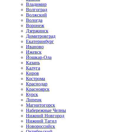
Владимир
Волгоград
Волжский
Вологда
Воронеж
Дзержинск
Димитровград
Екатеринбург
Иваново
Ижевск
Йошкар-Ола
Казань
Калуга
Киров
Кострома
Краснодар
Красноярск
Курск
Липецк
Магнитогорск
Набережные Челны
Нижний Новгород
Нижний Тагил
Новороссийск
Октябрьский