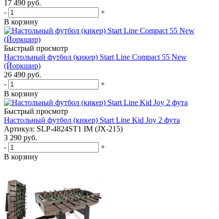
17 490
руб.
-
+
В корзину
Быстрый просмотр
Настольный футбол (кикер) Start Line Compact 55 New
(Йоркшир)
26 490
руб.
-
+
В корзину
Быстрый просмотр
Настольный футбол (кикер) Start Line Kid Joy 2 фута
Артикул: SLP-4824ST1 IM (JX-215)
3 290
руб.
-
+
В корзину