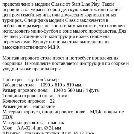
представлено в модели Сlassic от Start Line Play. Такой
игровой стол украсит собой детскую комнату, или станет
центром семейных игр, или дружеских корпоративных
турниров. Специфика модели Сlassic заключается в
небольшом размере, легкости и компактности, что позволят
использовать мини-футбол в зоне малого пространства. Для
лучшей устойчивости конструкция ножек снабжена
перемычками. Корпус и опоры стола выполнены из
высококачественного МДФ.
Монтаж игрового стола прост и не требует привлечения
сборщика. В комплекте поставляется инструкция по сборке и
уходу, а также правила игры.
Тип игры: футбол \ кикер
Габариты стола: 1090 x 610 x 810 мм.
Размер игрового поля: 1040 х 580 мм / 4 фута
Толщина игрового поля: 5 мм
Количество игроков: 22
Размещение: напольное
Материал корпуса, опор, игрового поля: МДФ, покрытие
ПВХ
Материал рукояток: пластик
Мяч: АА-02, 4 шт. Ø 31 мм
Штанги: стальные трубки, 8 шт., Ø 12,7 мм