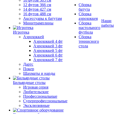
10 футов 305 см
12 футов 366 см
Сборка
14 футов 427 см
батута
16 футов 488 см
Сборка
Аксессуары к батутам
аэрохоккея
Наши
Минитрамплины
Сборка
работы
настольного
Игротека
футбола
Аэрохоккей
Сборка
Аэрохоккей 4 фт
теннисного
Аэрохоккей 3 фт
стола
Аэрохоккей 5 фт
Аэрохоккей 6 фт
Аэрохоккей 7 фт
Дартс
Покер
Шахматы и нарды
Бильярдные столы
Игровая серия
Любительские
Профессиональные
Суперпрофессиональные
Эксклюзивные