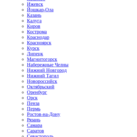
Ижевск
Йошкар-Ола
Казань
Калуга
Киров
Кострома
Краснодар
Красноярск
Курск
Липецк
Магнитогорск
Набережные Челны
Нижний Новгород
Нижний Тагил
Новороссийск
Октябрьский
Оренбург
Орск
Пенза
Пермь
Ростов-на-Дону
Рязань
Самара
Саратов
Севастополь