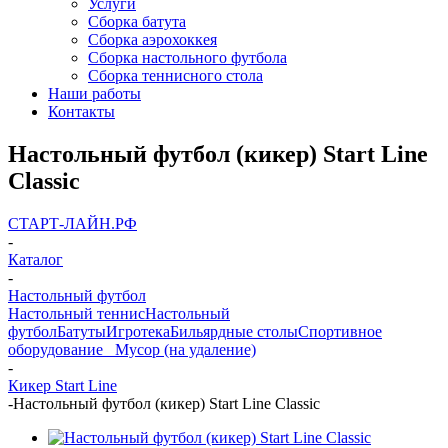
Услуги
Сборка батута
Сборка аэрохоккея
Сборка настольного футбола
Сборка теннисного стола
Наши работы
Контакты
Настольный футбол (кикер) Start Line
Сlassic
СТАРТ-ЛАЙН.РФ
-
Каталог
-
Настольный футбол
Настольный теннис
Настольный
футбол
Батуты
Игротека
Бильярдные столы
Спортивное
оборудование
_ Мусор (на удаление)
-
Кикер Start Line
-
Настольный футбол (кикер) Start Line Сlassic