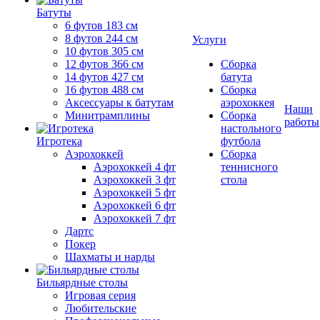
Батуты
6 футов 183 см
8 футов 244 см
Услуги
10 футов 305 см
12 футов 366 см
Сборка
14 футов 427 см
батута
16 футов 488 см
Сборка
Аксессуары к батутам
аэрохоккея
Наши
Минитрамплины
Сборка
работы
настольного
Игротека
футбола
Аэрохоккей
Сборка
Аэрохоккей 4 фт
теннисного
Аэрохоккей 3 фт
стола
Аэрохоккей 5 фт
Аэрохоккей 6 фт
Аэрохоккей 7 фт
Дартс
Покер
Шахматы и нарды
Бильярдные столы
Игровая серия
Любительские