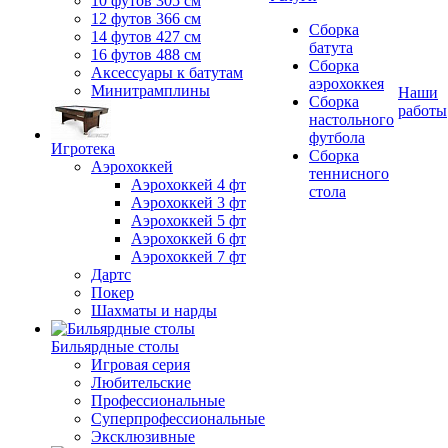
10 футов 305 см
12 футов 366 см
Сборка
14 футов 427 см
батута
16 футов 488 см
Сборка
Аксессуары к батутам
аэрохоккея
Минитрамплины
Наши
Сборка
работы
настольного
футбола
Игротека
Сборка
Аэрохоккей
теннисного
Аэрохоккей 4 фт
стола
Аэрохоккей 3 фт
Аэрохоккей 5 фт
Аэрохоккей 6 фт
Аэрохоккей 7 фт
Дартс
Покер
Шахматы и нарды
Бильярдные столы
Игровая серия
Любительские
Профессиональные
Суперпрофессиональные
Эксклюзивные