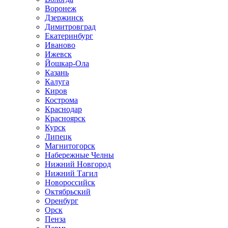
Воронеж
Дзержинск
Димитровград
Екатеринбург
Иваново
Ижевск
Йошкар-Ола
Казань
Калуга
Киров
Кострома
Краснодар
Красноярск
Курск
Липецк
Магнитогорск
Набережные Челны
Нижний Новгород
Нижний Тагил
Новороссийск
Октябрьский
Оренбург
Орск
Пенза