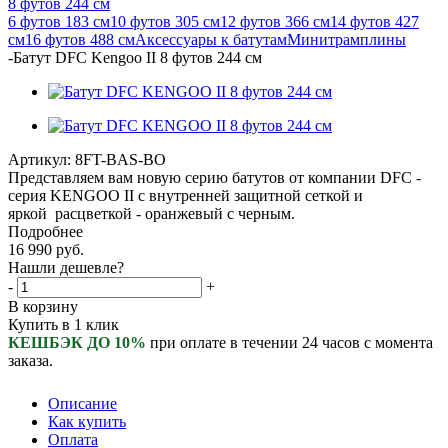
8 футов 244 см
6 футов 183 см
10 футов 305 см
12 футов 366 см
14 футов 427
см
16 футов 488 см
Аксессуары к батутам
Минитрамплины
-
Батут DFC Kengoo II 8 футов 244 см
Артикул:
8FT-BAS-BO
Представляем вам новую серию батутов от компании DFC -
серия KENGOO II с внутренней защитной сеткой и
яркой расцветкой - оранжевый с черным.
Подробнее
16 990
руб.
Нашли дешевле?
-
+
В корзину
Купить в 1 клик
КЕШБЭК ДО 10%
при оплате в течении 24 часов с момента
заказа.
Описание
Как купить
Оплата