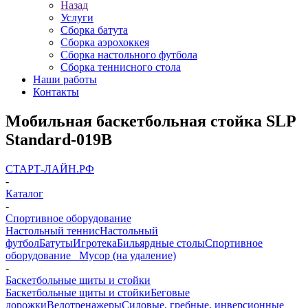
Назад
Услуги
Сборка батута
Сборка аэрохоккея
Сборка настольного футбола
Сборка теннисного стола
Наши работы
Контакты
Мобильная баскетбольная стойка SLP
Standard-019B
СТАРТ-ЛАЙН.РФ
-
Каталог
-
Спортивное оборудование
Настольный теннис
Настольный
футбол
Батуты
Игротека
Бильярдные столы
Спортивное
оборудование
_ Мусор (на удаление)
-
Баскетбольные щиты и стойки
Баскетбольные щиты и стойки
Беговые
дорожки
Велотренажеры
Силовые, гребные, инверсионные