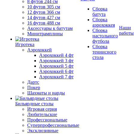
8 футов 244 см
10 футов 305 см
Сборка
12 футов 366 см
батута
14 футов 427 см
Сборка
16 футов 488 см
аэрохоккея
Наши
Аксессуары к батутам
Сборка
работы
Минитрамплины
настольного
футбола
Игротека
Сборка
Аэрохоккей
теннисного
Аэрохоккей 4 фт
стола
Аэрохоккей 3 фт
Аэрохоккей 5 фт
Аэрохоккей 6 фт
Аэрохоккей 7 фт
Дартс
Покер
Шахматы и нарды
Бильярдные столы
Игровая серия
Любительские
Профессиональные
Суперпрофессиональные
Эксклюзивные