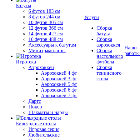
Батуты
6 футов 183 см
8 футов 244 см
Услуги
10 футов 305 см
12 футов 366 см
Сборка
14 футов 427 см
батута
16 футов 488 см
Сборка
Аксессуары к батутам
аэрохоккея
Наши
Минитрамплины
Сборка
работы
настольного
Игротека
футбола
Аэрохоккей
Сборка
Аэрохоккей 4 фт
теннисного
Аэрохоккей 3 фт
стола
Аэрохоккей 5 фт
Аэрохоккей 6 фт
Аэрохоккей 7 фт
Дартс
Покер
Шахматы и нарды
Бильярдные столы
Игровая серия
Любительские