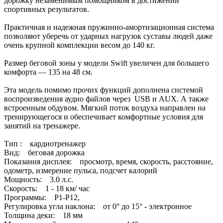
дорожку незаменимым помощником в достижении
спортивных результатов.
Практичная и надежная пружинно-амортизационная система
позволяют уберечь от ударных нагрузок суставы людей даже
очень крупной комплекции весом до 140 кг.
Размер беговой зоны у модели Swift увеличен для большего
комфорта — 135 на 48 см.
Эта модель помимо прочих функций дополнена системой
воспроизведения аудио файлов через USB и AUX. А также
встроенным обдувом. Мягкий поток воздуха направлен на
тренирующегося и обеспечивает комфортные условия для
занятий на тренажере.
Тип : кардиотренажер
Вид: беговая дорожка
Показания дисплея: просмотр, время, скорость, расстояние,
одометр, измерение пульса, подсчет калорий
Мощность: 3.0 л.с.
Скорость: 1 - 18 км/ час
Программы: Р1-Р12,
Регулировка угла наклона: от 0° до 15° - электронное
Толщина деки: 18 мм