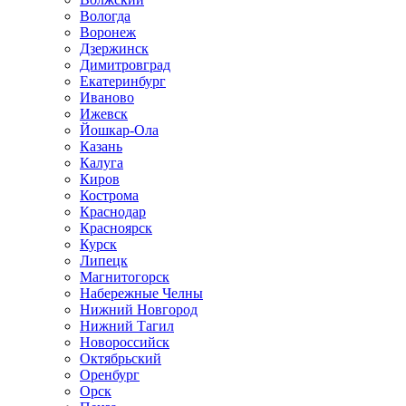
Вологда
Воронеж
Дзержинск
Димитровград
Екатеринбург
Иваново
Ижевск
Йошкар-Ола
Казань
Калуга
Киров
Кострома
Краснодар
Красноярск
Курск
Липецк
Магнитогорск
Набережные Челны
Нижний Новгород
Нижний Тагил
Новороссийск
Октябрьский
Оренбург
Орск