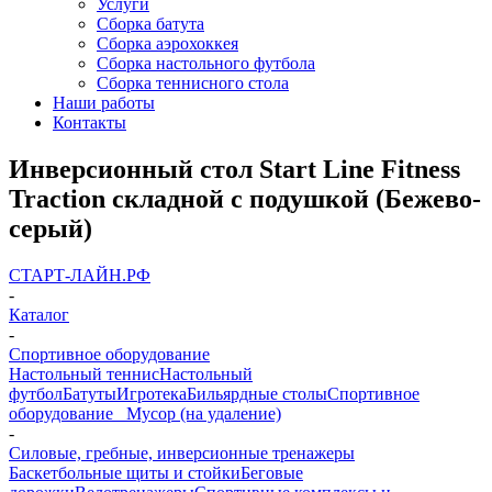
Услуги
Сборка батута
Сборка аэрохоккея
Сборка настольного футбола
Сборка теннисного стола
Наши работы
Контакты
Инверсионный стол Start Line Fitness
Traction складной с подушкой (Бежево-
серый)
СТАРТ-ЛАЙН.РФ
-
Каталог
-
Спортивное оборудование
Настольный теннис
Настольный
футбол
Батуты
Игротека
Бильярдные столы
Спортивное
оборудование
_ Мусор (на удаление)
-
Силовые, гребные, инверсионные тренажеры
Баскетбольные щиты и стойки
Беговые