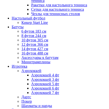
тенниса
Ракетки для настольного тенниса
Сетки для настольного тенниса
Чехлы для теннисных столов
Настольный футбол
Кикер Start Line
Батуты
6 футов 183 см
8 футов 244 см
10 футов 305 см
12 футов 366 см
14 футов 427 см
16 футов 488 см
Аксессуары к батутам
Минитрамплины
Игротека
Аэрохоккей
Аэрохоккей 4 фт
Аэрохоккей 3 фт
Аэрохоккей 5 фт
Аэрохоккей 6 фт
Аэрохоккей 7 фт
Дартс
Покер
Шахматы и нарды