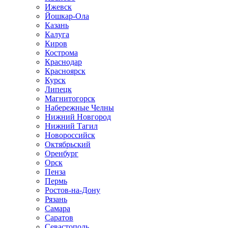
Ижевск
Йошкар-Ола
Казань
Калуга
Киров
Кострома
Краснодар
Красноярск
Курск
Липецк
Магнитогорск
Набережные Челны
Нижний Новгород
Нижний Тагил
Новороссийск
Октябрьский
Оренбург
Орск
Пенза
Пермь
Ростов-на-Дону
Рязань
Самара
Саратов
Севастополь