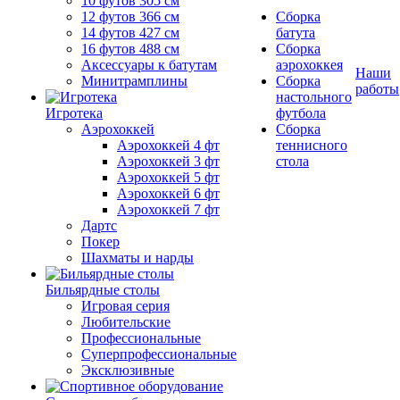
10 футов 305 см
12 футов 366 см
Сборка
14 футов 427 см
батута
16 футов 488 см
Сборка
Аксессуары к батутам
аэрохоккея
Наши
Минитрамплины
Сборка
работы
настольного
Игротека
футбола
Аэрохоккей
Сборка
Аэрохоккей 4 фт
теннисного
Аэрохоккей 3 фт
стола
Аэрохоккей 5 фт
Аэрохоккей 6 фт
Аэрохоккей 7 фт
Дартс
Покер
Шахматы и нарды
Бильярдные столы
Игровая серия
Любительские
Профессиональные
Суперпрофессиональные
Эксклюзивные