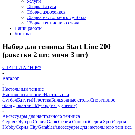
Услуги
Сборка батута
Сборка аэрохоккея
Сборка настольного футбола
Сборка теннисного стола
Наши работы
Контакты
Набор для тенниса Start Line 200
(ракетки 2 шт, мячи 3 шт)
СТАРТ-ЛАЙН.РФ
-
Каталог
-
Настольный теннис
Настольный теннис
Настольный
футбол
Батуты
Игротека
Бильярдные столы
Спортивное
оборудование
_ Мусор (на удаление)
-
Аксессуары для настольного тенниса
Серия Olympic
Серия Game
Серия Compact
Серия Sport
Серия
Hobby
Серия City
Gambler
Аксессуары для настольного тенниса
-