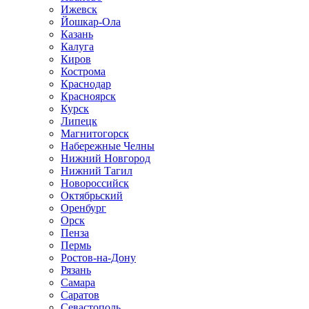
Ижевск
Йошкар-Ола
Казань
Калуга
Киров
Кострома
Краснодар
Красноярск
Курск
Липецк
Магнитогорск
Набережные Челны
Нижний Новгород
Нижний Тагил
Новороссийск
Октябрьский
Оренбург
Орск
Пенза
Пермь
Ростов-на-Дону
Рязань
Самара
Саратов
Севастополь