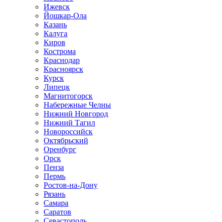
Ижевск
Йошкар-Ола
Казань
Калуга
Киров
Кострома
Краснодар
Красноярск
Курск
Липецк
Магнитогорск
Набережные Челны
Нижний Новгород
Нижний Тагил
Новороссийск
Октябрьский
Оренбург
Орск
Пенза
Пермь
Ростов-на-Дону
Рязань
Самара
Саратов
Севастополь