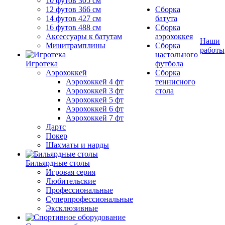
10 футов 305 см
12 футов 366 см
Сборка
14 футов 427 см
батута
16 футов 488 см
Сборка
Аксессуары к батутам
аэрохоккея
Наши
Минитрамплины
Сборка
работы
настольного
Игротека
футбола
Аэрохоккей
Сборка
Аэрохоккей 4 фт
теннисного
Аэрохоккей 3 фт
стола
Аэрохоккей 5 фт
Аэрохоккей 6 фт
Аэрохоккей 7 фт
Дартс
Покер
Шахматы и нарды
Бильярдные столы
Игровая серия
Любительские
Профессиональные
Суперпрофессиональные
Эксклюзивные