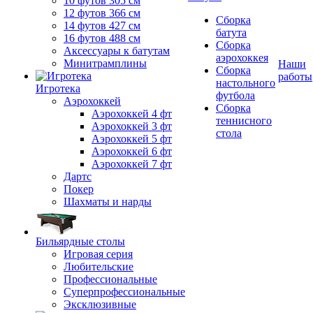
10 футов 305 см
12 футов 366 см
Сборка
14 футов 427 см
батута
16 футов 488 см
Сборка
Аксессуары к батутам
аэрохоккея
Минитрамплины
Наши
Сборка
работы
настольного
Игротека
футбола
Аэрохоккей
Сборка
Аэрохоккей 4 фт
теннисного
Аэрохоккей 3 фт
стола
Аэрохоккей 5 фт
Аэрохоккей 6 фт
Аэрохоккей 7 фт
Дартс
Покер
Шахматы и нарды
Бильярдные столы
Игровая серия
Любительские
Профессиональные
Суперпрофессиональные
Эксклюзивные