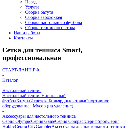
Назад
Услуги
Сборка батута
Сборка аэрохоккея
Сборка настольного футбола
Сборка теннисного стола
Наши работы
Контакты
Cетка для тенниса Smart,
профессиональная
СТАРТ-ЛАЙН.РФ
-
Каталог
-
Настольный теннис
Настольный теннис
Настольный
футбол
Батуты
Игротека
Бильярдные столы
Спортивное
оборудование
_ Мусор (на удаление)
-
Аксессуары для настольного тенниса
Серия Olympic
Серия Game
Серия Compact
Серия Sport
Серия
Hobby
Серия City
Gambler
Аксессуары для настольного тенниса