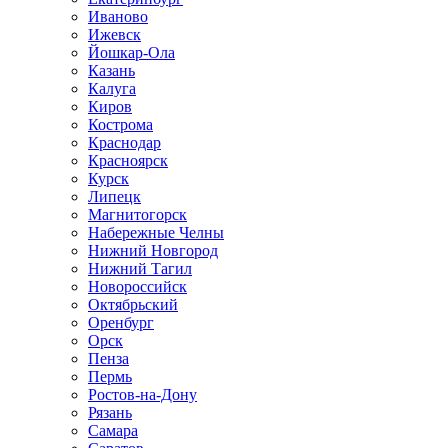
Иваново
Ижевск
Йошкар-Ола
Казань
Калуга
Киров
Кострома
Краснодар
Красноярск
Курск
Липецк
Магнитогорск
Набережные Челны
Нижний Новгород
Нижний Тагил
Новороссийск
Октябрьский
Оренбург
Орск
Пенза
Пермь
Ростов-на-Дону
Рязань
Самара