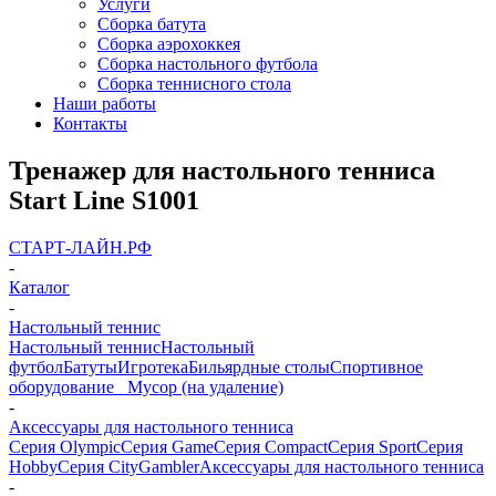
Услуги
Сборка батута
Сборка аэрохоккея
Сборка настольного футбола
Сборка теннисного стола
Наши работы
Контакты
Тренажер для настольного тенниса
Start Line S1001
СТАРТ-ЛАЙН.РФ
-
Каталог
-
Настольный теннис
Настольный теннис
Настольный
футбол
Батуты
Игротека
Бильярдные столы
Спортивное
оборудование
_ Мусор (на удаление)
-
Аксессуары для настольного тенниса
Серия Olympic
Серия Game
Серия Compact
Серия Sport
Серия
Hobby
Серия City
Gambler
Аксессуары для настольного тенниса
-