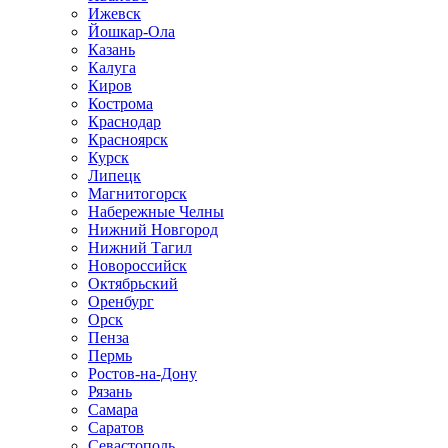
Ижевск
Йошкар-Ола
Казань
Калуга
Киров
Кострома
Краснодар
Красноярск
Курск
Липецк
Магнитогорск
Набережные Челны
Нижний Новгород
Нижний Тагил
Новороссийск
Октябрьский
Оренбург
Орск
Пенза
Пермь
Ростов-на-Дону
Рязань
Самара
Саратов
Севастополь