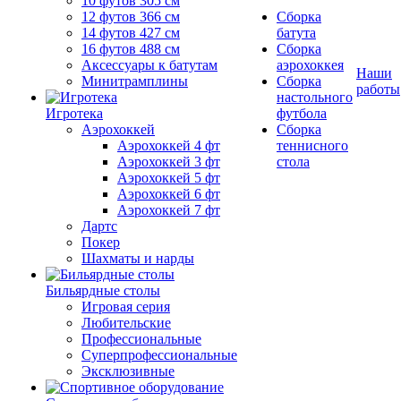
10 футов 305 см
12 футов 366 см
Сборка
14 футов 427 см
батута
16 футов 488 см
Сборка
Аксессуары к батутам
аэрохоккея
Наши
Минитрамплины
Сборка
работы
настольного
Игротека
футбола
Аэрохоккей
Сборка
Аэрохоккей 4 фт
теннисного
Аэрохоккей 3 фт
стола
Аэрохоккей 5 фт
Аэрохоккей 6 фт
Аэрохоккей 7 фт
Дартс
Покер
Шахматы и нарды
Бильярдные столы
Игровая серия
Любительские
Профессиональные
Суперпрофессиональные
Эксклюзивные